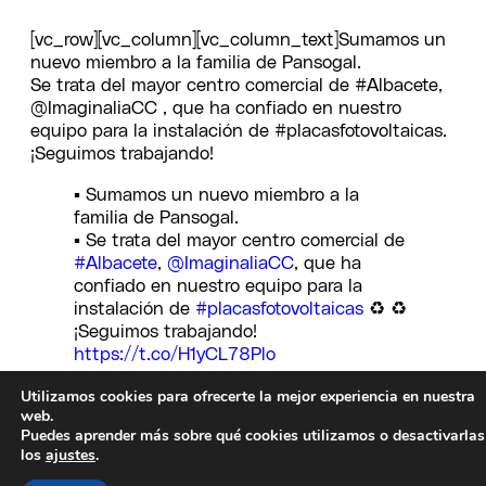
[vc_row][vc_column][vc_column_text]Sumamos un
nuevo miembro a la familia de Pansogal.
Se trata del mayor centro comercial de #Albacete,
@ImaginaliaCC , que ha confiado en nuestro
equipo para la instalación de #placasfotovoltaicas.
¡Seguimos trabajando!
▪ Sumamos un nuevo miembro a la
familia de Pansogal.
▪ Se trata del mayor centro comercial de
#Albacete
,
@ImaginaliaCC
, que ha
confiado en nuestro equipo para la
instalación de
#placasfotovoltaicas
♻ ♻
¡Seguimos trabajando!
https://t.co/H1yCL78Plo
Utilizamos cookies para ofrecerte la mejor experiencia en nuestra
— PANSOGAL (@PANSOGAL)
June 17,
web.
2022
Puedes aprender más sobre qué cookies utilizamos o desactivarlas
los
ajustes
.
[/vc_column_text][/vc_column][/vc_row]